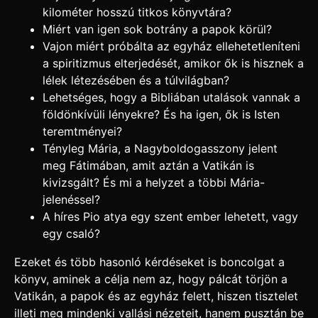
kilométer hosszú titkos könyvtára?
Miért van igen sok botrány a papok körül?
Vajon miért próbálta az egyház ellehetetleníteni
a spiritizmus elterjedését, amikor ők is hisznek a
lélek létezésében és a túlvilágban?
Lehetséges, hogy a Bibliában utalások vannak a
földönkívüli lényekre? És ha igen, ők is Isten
teremtményei?
Tényleg Mária, a Nagyboldogasszony jelent
meg Fátimában, amit aztán a Vatikán is
kivizsgált? És mi a helyzet a többi Mária-
jelenéssel?
A híres Pio atya egy szent ember lehetett, vagy
egy csaló?
Ezeket és több hasonló kérdéseket is boncolgat a
könyv, aminek a célja nem az, hogy pálcát törjön a
Vatikán, a papok és az egyház felett, hiszen tisztelet
illeti meg mindenki vallási nézeteit, hanem pusztán be