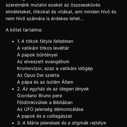
szeretnénk mutatni ezeket az összeesküvés
elméleteket, titkokat és vitákat, ami minden hívő és
nem hívő számára is érdekes lehet…
A kötet tartalma:
1. A titkok fátyla fellebben
A vatikáni titkos levéltár
A papok bűntényei
Az elveszett evangélium
Kromovízor, azaz a vatikáni időgép
Az Opus Dei szekta
A pápa és az Iszlám Állam
2.
Az egyház és az idegen lények
Giordano Bruno pere
Földönkívüliek a Bibliában
Az UFO jelenség démonizálása
A papok és a csillagászat
3.
A Mária jelenések és a stigmák rejtélye