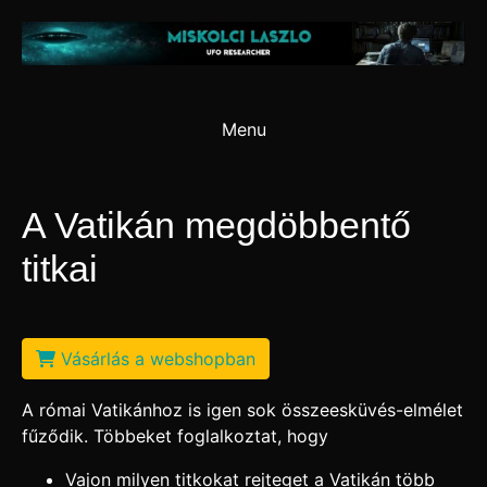
Skip
to
content
Menu
A Vatikán megdöbbentő
titkai
Vásárlás a webshopban
A római Vatikánhoz is igen sok összeesküvés-elmélet
fűződik. Többeket foglalkoztat, hogy
Vajon milyen titkokat rejteget a Vatikán több