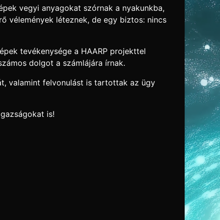
őgépek vegyi anyagokat szórnak a nyakunkba,
rő vélemények léteznek, de egy biztos: nincs
 gépek tevékenysége a HAARP projekttel
 számos dolgot a számlájára írnak.
 valamint felvonulást is tartottak az ügy
igazságokat is!