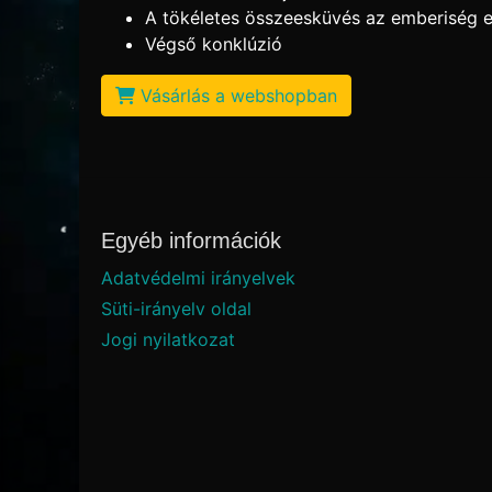
A tökéletes összeesküvés az emberiség e
Végső konklúzió
Vásárlás a webshopban
Egyéb információk
Adatvédelmi irányelvek
Süti-irányelv oldal
Jogi nyilatkozat