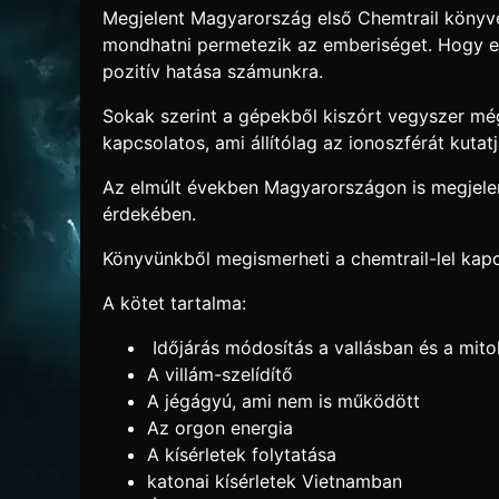
Megjelent Magyarország első Chemtrail könyve!
mondhatni permetezik az emberiséget. Hogy enn
pozitív hatása számunkra.
Sokak szerint a gépekből kiszórt vegyszer mé
kapcsolatos, ami állítólag az ionoszférát kutat
Az elmúlt években Magyarországon is megjelent
érdekében.
Könyvünkből megismerheti a chemtrail-lel kapc
A kötet tartalma:
Időjárás módosítás a vallásban és a mito
A villám-szelídítő
A jégágyú, ami nem is működött
Az orgon energia
A kísérletek folytatása
katonai kísérletek Vietnamban