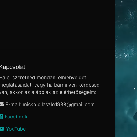
Kapcsolat
Ha el szeretnéd mondani élményeidet,
meglátásaidat, vagy ha bármilyen kérdésed
van, akkor az alábbiak az elérhetőségeim:
E-mail: miskolcilaszlo1988
@
gmail.com
Facebook
YouTube