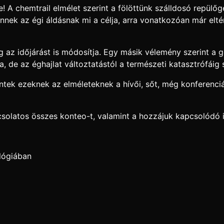
 A chemtrail elmélet szerint a fölöttünk szálldosó repül
ek az égi áldásnak mi a célja, arra vonatkozóan már elté
g az időjárást is módosítja. Egy másik vélemény szerint a
ja, de az éghajlat változtatástól a természeti katasztrófáig
ek ezeknek az elméleteknek a hívői, sőt, még konferenciát,
solatos összes konteo-t, valamint a hozzájuk kapcsolódó 
lógiában