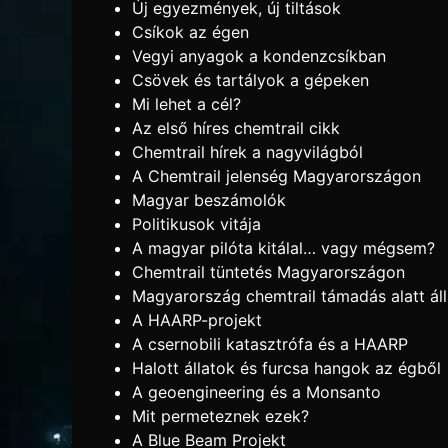
Új egyezmények, új tiltások
Csíkok az égen
Vegyi anyagok a kondenzcsíkban
Csövek és tartályok a gépeken
Mi lehet a cél?
Az első híres chemtrail cikk
Chemtrail hírek a nagyvilágból
A Chemtrail jelenség Magyarországon
Magyar beszámolók
Politikusok vitája
A magyar pilóta kitálal… vagy mégsem?
Chemtrail tüntetés Magyarországon
Magyarország chemtrail támadás alatt áll
A HAARP-projekt
A csernobili katasztrófa és a HAARP
Halott állatok és furcsa hangok az égből
A geoengineering és a Monsanto
Mit permeteznek ezek?
A Blue Beam Projekt