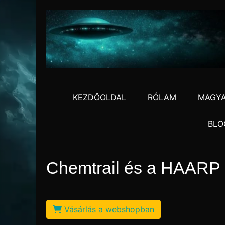
Skip
to
content
KEZDŐOLDAL
RÓLAM
MAGYA
BLO
Chemtrail és a HAARP
Vásárlás a webshopban