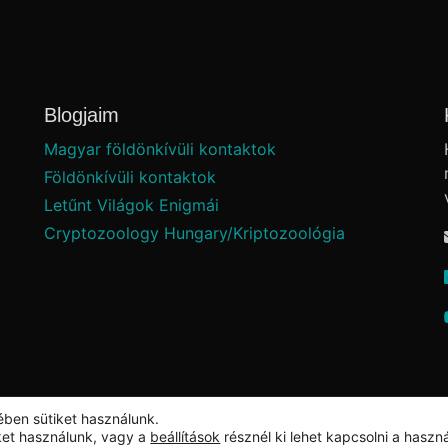
Blogjaim
Magyar földönkívüli kontaktok
Földönkívüli kontaktok
Letűnt Világok Enigmái
Cryptozoology Hungary/Kriptozoológia
ében sütiket használunk.
iket használunk, vagy a
beállítások
résznél ki lehet kapcsolni a haszn