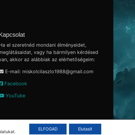
Kapcsolat
Ha el szeretnéd mondani élményeidet,
meglátásaidat, vagy ha bármilyen kérdésed
van, akkor az alábbiak az elérhetőségeim:
E-mail: miskolcilaszlo1988
@
gmail.com
Facebook
YouTube
ELFOGAD
Elutasít
álatukat.