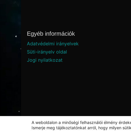
Egyéb információk
Adatvédelmi irányelvek
Süti-irányelv oldal
Jogi nyilatkozat
A weboldalon a minőségi felhasználói élmény érdek
Ismerje meg tájékoztatónkat arról, hogy milyen süt
Theme: Overlay by
Kaira
.