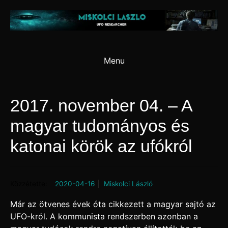
Skip
to
content
Menu
2017. november 04. – A
magyar tudományos és
katonai körök az ufókról
Posted on
2020-04-16
by
Miskolci László
Már az ötvenes évek óta cikkezett a magyar sajtó az
UFO-król. A kommunista rendszerben azonban a