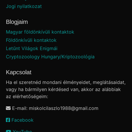
Jogi nyilatkozat
Blogjaim
Magyar földönkívüli kontaktok
Földönkívüli kontaktok
Letűnt Világok Enigmái
Cryptozoology Hungary/Kriptozoológia
Kapcsolat
Ha el szeretnéd mondani élményeidet, meglátásaidat,
vagy ha bármilyen kérdésed van, akkor az alábbiak
az elérhetőségeim:
E-mail: miskolcilaszlo1988
@
gmail.com
Facebook
YouTube