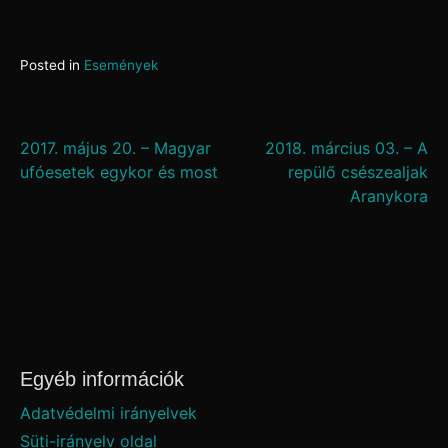
Posted in
Események
Bejegyzés
2017. május 20. – Magyar
2018. március 03. – A
ufóesetek egykor és most
repülő csészealjak
navigáció
Aranykora
Egyéb információk
Adatvédelmi irányelvek
Süti-irányelv oldal