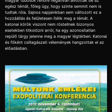
magyar tudósok rendre negatívan állították be az
egész témát, főleg úgy, hogy szinte semmit nem is
tudtak róla. Sajnos napjainkban sem változott ez a
hozzáállás és felületesen ítélik meg a témát. A
katonai körök viszont nem röstellnek bizonyos
esetekben titkolózni arról, ha egy azonosítatlan
repülő tárgy jelenne meg a magyar légtérben. Katonai
és főként csillagászati vélemények hangzottak el az
előadásban.