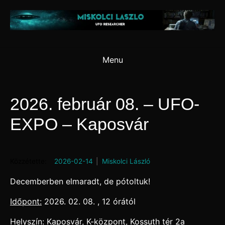
Skip
to
content
Menu
2026. február 08. – UFO-
EXPO – Kaposvár
Posted on
2026-02-14
by
Miskolci László
Decemberben elmaradt, de pótoltuk!
Időpont:
2026. 02. 08. , 12 órától
Helyszín:
Kaposvár, K-központ, Kossuth tér 2a