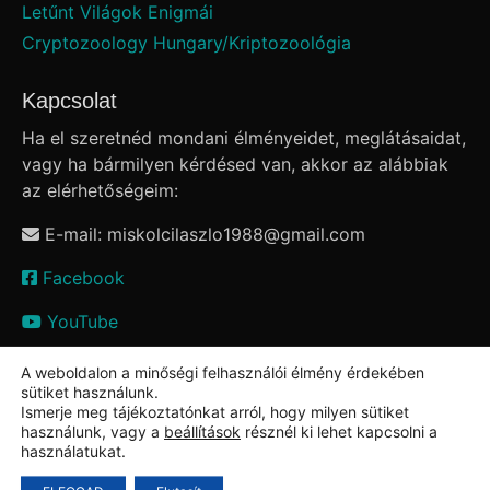
Letűnt Világok Enigmái
Cryptozoology Hungary/Kriptozoológia
Kapcsolat
Ha el szeretnéd mondani élményeidet, meglátásaidat,
vagy ha bármilyen kérdésed van, akkor az alábbiak
az elérhetőségeim:
E-mail: miskolcilaszlo1988
@
gmail.com
Facebook
YouTube
A weboldalon a minőségi felhasználói élmény érdekében
sütiket használunk.
Ismerje meg tájékoztatónkat arról, hogy milyen sütiket
használunk, vagy a
beállítások
résznél ki lehet kapcsolni a
használatukat.