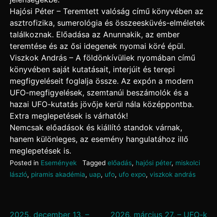
Hajósi Péter – Teremtett valóság című könyvében az
asztrofizika, sumerológia és összeesküvés-elméletek
találkoznak. Előadása az Anunnakik, az ember
teremtése és az ősi idegenek nyomai köré épül.
Viszkok András – A földönkívüliek nyomában című
könyvében saját kutatásait, interjúit és terepi
megfigyeléseit foglalja össze. Az expón a modern
UFO-megfigyelések, szemtanúi beszámolók és a
hazai UFO-kutatás jövője kerül nála középpontba.
Extra meglepetések is várhatók!
Nemcsak előadások és kiállító standok várnak,
hanem különleges, az esemény hangulatához illő
meglepetések is.
Posted in
Események
Tagged
előadás
,
hajósi péter
,
miskolci
lászló
,
piramis akadémia
,
uap
,
ufo
,
ufo expo
,
viszkok andrás
2025. december 13. –
2026. március 27. – UFO-k