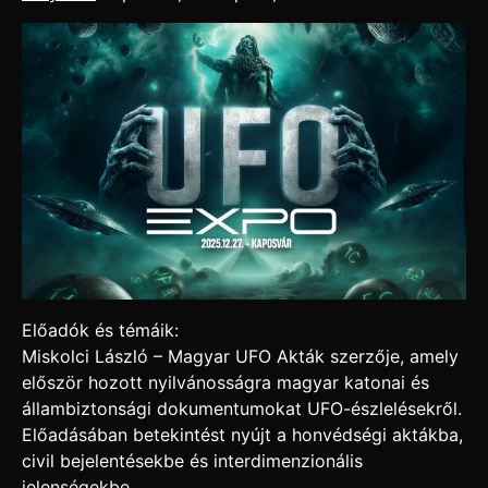
Előadók és témáik:
Miskolci László – Magyar UFO Akták szerzője, amely
először hozott nyilvánosságra magyar katonai és
állambiztonsági dokumentumokat UFO-észlelésekről.
Előadásában betekintést nyújt a honvédségi aktákba,
civil bejelentésekbe és interdimenzionális
jelenségekbe.