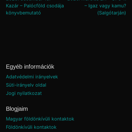
Bejegyzés
Kazár – Palócföld csodája
– Igaz vagy kamu?
navigáció
könyvbemutató
(Salgótarján)
Egyéb információk
Adatvédelmi irányelvek
Süti-irányelv oldal
Jogi nyilatkozat
Blogjaim
Magyar földönkívüli kontaktok
Földönkívüli kontaktok