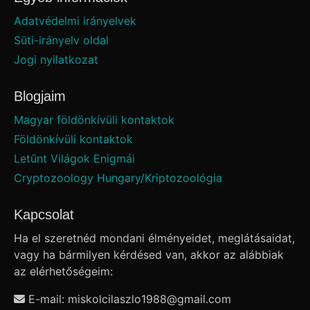
Adatvédelmi irányelvek
Süti-irányelv oldal
Jogi nyilatkozat
Blogjaim
Magyar földönkívüli kontaktok
Földönkívüli kontaktok
Letűnt Világok Enigmái
Cryptozoology Hungary/Kriptozoológia
Kapcsolat
Ha el szeretnéd mondani élményeidet, meglátásaidat,
vagy ha bármilyen kérdésed van, akkor az alábbiak
az elérhetőségeim:
E-mail: miskolcilaszlo1988
@
gmail.com