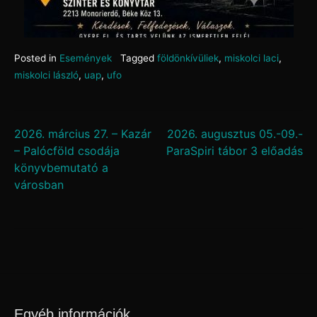
Posted in
Események
Tagged
földönkívüliek
,
miskolci laci
,
miskolci lászló
,
uap
,
ufo
Bejegyzés
2026. március 27. – Kazár
2026. augusztus 05.-09.-
– Palócföld csodája
ParaSpiri tábor 3 előadás
navigáció
könyvbemutató a
városban
Egyéb információk