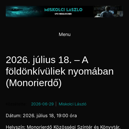
Skip
to
content
Menu
2026. július 18. – A
földönkívüliek nyomában
(Monorierdő)
Posted on
2026-06-29
by
Miskolci László
Dátum: 2026. július 18, 19:00 óra
Helyszín: Monorierdő Közösségi Színtér és Könyvtár,