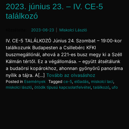
2023. június 23. – IV. CE-5
találkozó
Posted on
2023-06-23
by
Miskolci László
IV. CE-5 TALÁLKOZÓ Június 24. Szombat – 19:00-kor
találkozunk Budapesten a Csillebérc KFKI
buszmegállónál, ahová a 221-es busz megy ki a Széll
Kálmán tértől. Ez a végállomása. – együtt átsétálunk
a budaörsi kopárokhoz, ahonnan gyönyörű panoráma
nyílik a tájra. A[...]
Tovább az olvasáshoz
Posted in
Események
Tagged
ce-5
,
előadás
,
miskolci laci
,
miskolci lászló
,
ötödik típusú kapcsolatfelvétel
,
találkozó
,
ufo