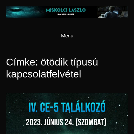
Skip
to
content
Menu
Címke:
ötödik típusú
kapcsolatfelvétel