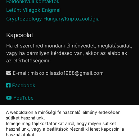
Földönkívüli kontaktok
Letűnt Világok Enigmái
Cryptozoology Hungary/Kriptozoológia
Kapcsolat
Ha el szeretnéd mondani élményeidet, meglátásaidat,
vagy ha bármilyen kérdésed van, akkor az alábbiak
az elérhetőségeim:
E-mail: miskolcilaszlo1988
@
gmail.com
Facebook
YouTube
A weboldalon a minőségi felhasználói élmény érdekében
sütiket használunk.
Ismerje meg tájékoztatónkat arról, hogy milyen sütiket
használunk, vagy a
beállítások
résznél ki lehet kapcsolni a
használatukat.