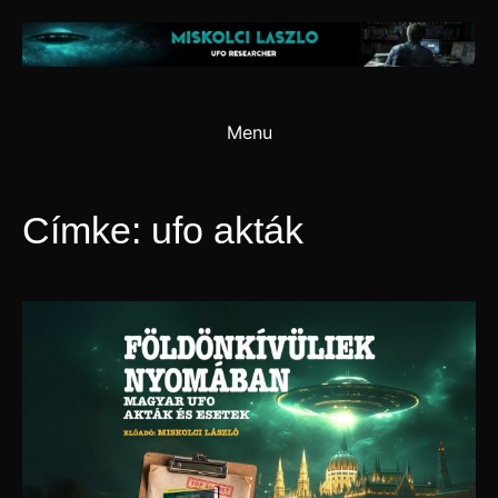
Skip
to
content
Menu
Címke:
ufo akták