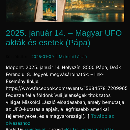
2025. január 14. – Magyar UFO
akták és esetek (Pápa)
Posted on
2025-01-09
by
Miskolci László
Időpont: 2025. január 14. Helyszín: 8500 Pápa, Deák
Ferenc u. 8. Jegyek megvásárolhatók: – link-
Esemény linkje:
https://www.facebook.com/events/1568457817209965
Fedezze fel a földönkívüli jelenségek titokzatos
világát Miskolci László előadásában, amely bemutatja
az UFO-kutatás alapjait, a legfrissebb amerikai
fejleményeket, és a magyarországi[...]
Tovább az
olvasáshoz
Posted in
Események
Tagged
előadás
,
magyar ufo akták
,