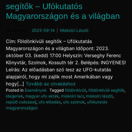
segítők – Ufókutatós
Magyarországon és a világban
Posted on
2023-09-14
by
Miskolci László
Cím: Földönkívüli segítők – Ufókutatás
Magyarországon és a világban Időpont: 2023.
október 03. (kedd) 17:00 Helyszín: Verseghy Ferenc
Könyvtár, Szolnok, Kossuth tér 2. Belépés: INGYENES!
Leírás: Az előadásban szó lesz az UFO-kutatás
alapjairól, hogy mi zajlik most Amerikában vagy
hogy[...]
Tovább az olvasáshoz
Posted in
Események
Tagged
földönkívüli
,
földönkívüli segítők
,
idegenek
,
magyar ufo akták
,
miskolci laci
,
miskolci lászló
,
repülő csészealj
,
ufo előadás
,
ufo szolnok
,
ufókutatás
magyarországon