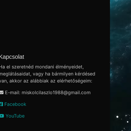
Kapcsolat
Ha el szeretnéd mondani élményeidet,
meglátásaidat, vagy ha bármilyen kérdésed
van, akkor az alábbiak az elérhetőségeim:
E-mail: miskolcilaszlo1988
@
gmail.com
Facebook
YouTube