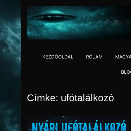
Skip
to
content
KEZDŐOLDAL
RÓLAM
MAGYA
BLO
Címke:
ufótalálkozó