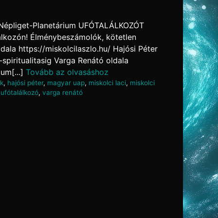
t, Népliget-Planetárium UFÓTALÁLKOZÓT
lálkozón! Élménybeszámolók, kötetlen
dala https://miskolcilaszlo.hu/ Hajósi Péter
spiritualitasig Varga Renátó oldala
um[...]
Tovább az olvasáshoz
ek
,
hajósi péter
,
magyar uap
,
miskolci laci
,
miskolci
,
ufótalálkozó
,
varga renátó