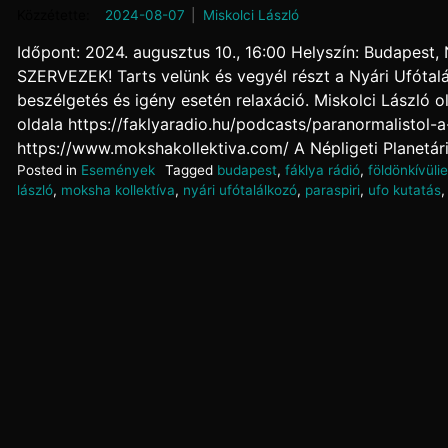
Posted on
2024-08-07
by
Miskolci László
Időpont: 2024. augusztus 10., 16:00 Helyszín: Budapes
SZERVEZEK! Tarts velünk és vegyél részt a Nyári Ufóta
beszélgetés és igény esetén relaxáció. Miskolci László ol
oldala https://faklyaradio.hu/podcasts/paranormalistol-a-
https://www.mokshakollektiva.com/ A Népligeti Planetári
Posted in
Események
Tagged
budapest
,
fáklya rádió
,
földönkívüli
lászló
,
moksha kollektíva
,
nyári ufótalálkozó
,
paraspiri
,
ufo kutatás