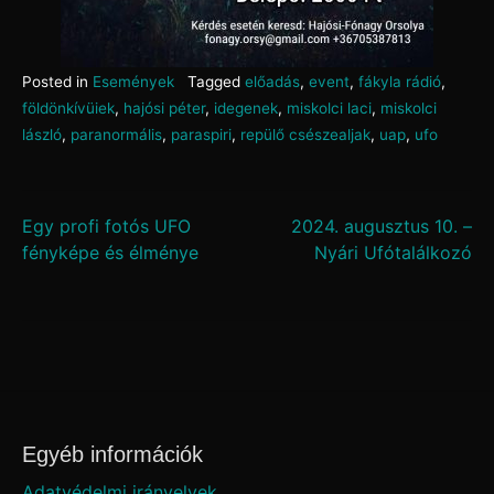
Posted in
Események
Tagged
előadás
,
event
,
fákyla rádió
,
földönkívüiek
,
hajósi péter
,
idegenek
,
miskolci laci
,
miskolci
lászló
,
paranormális
,
paraspiri
,
repülő csészealjak
,
uap
,
ufo
Bejegyzés
Egy profi fotós UFO
2024. augusztus 10. –
fényképe és élménye
Nyári Ufótalálkozó
navigáció
Egyéb információk
Adatvédelmi irányelvek