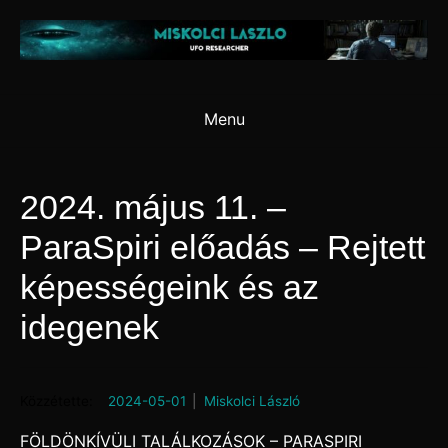
Skip
to
content
Menu
2024. május 11. –
ParaSpiri előadás – Rejtett
képességeink és az
idegenek
Posted on
2024-05-01
by
Miskolci László
FÖLDÖNKÍVÜLI TALÁLKOZÁSOK – PARASPIRI