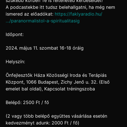
szűkebb körben Te is felteheted kérdéseidet!
A podcastekbe itt tudsz belehallgatni, ha még nem
ismered az előadókat:
https://faklyaradio.hu/
…/paranormalistol-a-spiritualitasig
Időpont:
2024. május 11. szombat 16-18 óráig
Helyszín:
Önfejlesztők Háza Közösségi Iroda és Terápiás
Központ, 1066 Budapest, Zichy Jenő u. 32. (Első
emelet bal oldal), Kapcsolat tréningszoba
Belépő: 2500 Ft / fő
(2 vagy több belépő együttes vásárlása esetén
kedvezményt adunk: 2000 Ft / fő)