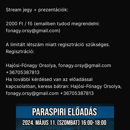
Stream jegy + prezentációk:
2000 Ft / fő (emailben tudod megrendelni:
fonagy.orsy@gmail.com)
A limitált létszám miatt regisztráció szükséges.
Regisztráció:
Hajósi-Fónagy Orsolya, fonagy.orsy@gmail.com
+36705387813
Ha további kérdésed van az előadással
kapcsolatban, keress bátran: Hajósi-Fónagy Orsolya,
fonagy.orsy@gmail.com +36705387813