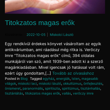
Titokzatos magas erők
Posted on
2022-10-05
by
Miskolci László
Egy rendkívül érdekes könyvet vásároltam az egyik
antikváriumban, ami ráadásul még ritka is. Verőczy
Imre “Titokzatos magas erők” című, 394 oldalas
munkájáról van szó, amit 1939-ben adott ki a szerző
magánkiadásban. Mivel igencsak jó hatással volt rám,
ezért úgy gondoltam,[...]
Tovább az olvasáshoz
Posted in
Blog
Tagged
egyház
,
energiák
,
Isten
,
magasabb
világok
,
miskolci laci
,
miskolci lászló
,
okkultizmus
,
önfejlesztés
,
önismeret
,
paranormális
,
spiritiszta
,
spiritizmus
,
tisztánhallás
,
tisztánlátás
,
titokzatos magas erők
,
vallás
,
verőczy imre