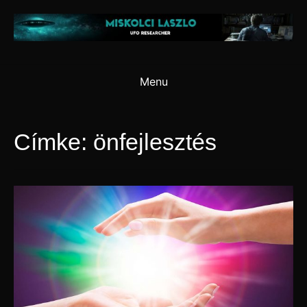
Skip
to
content
Menu
Címke:
önfejlesztés