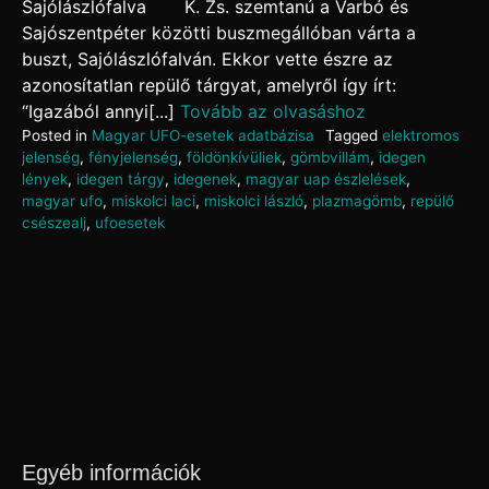
Sajólászlófalva K. Zs. szemtanú a Varbó és
Sajószentpéter közötti buszmegállóban várta a
buszt, Sajólászlófalván. Ekkor vette észre az
azonosítatlan repülő tárgyat, amelyről így írt:
“Igazából annyi[...]
Tovább az olvasáshoz
Posted in
Magyar UFO-esetek adatbázisa
Tagged
elektromos
jelenség
,
fényjelenség
,
földönkívüliek
,
gömbvillám
,
idegen
lények
,
idegen tárgy
,
idegenek
,
magyar uap észlelések
,
magyar ufo
,
miskolci laci
,
miskolci lászló
,
plazmagömb
,
repülő
csészealj
,
ufoesetek
Egyéb információk