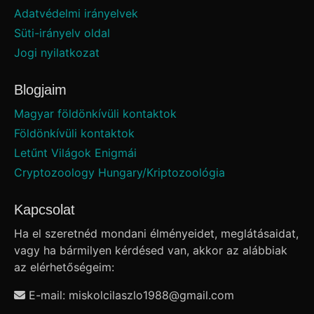
Adatvédelmi irányelvek
Süti-irányelv oldal
Jogi nyilatkozat
Blogjaim
Magyar földönkívüli kontaktok
Földönkívüli kontaktok
Letűnt Világok Enigmái
Cryptozoology Hungary/Kriptozoológia
Kapcsolat
Ha el szeretnéd mondani élményeidet, meglátásaidat,
vagy ha bármilyen kérdésed van, akkor az alábbiak
az elérhetőségeim:
E-mail: miskolcilaszlo1988
@
gmail.com