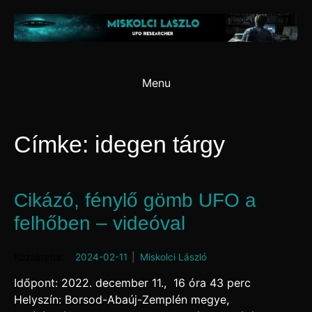
Skip
to
content
Menu
Címke:
idegen tárgy
Cikázó, fénylő gömb UFO a
felhőben – videóval
Posted on
2024-02-11
by
Miskolci László
Időpont: 2022. december 11., 16 óra 43 perc
Helyszín: Borsod-Abaúj-Zemplén megye,