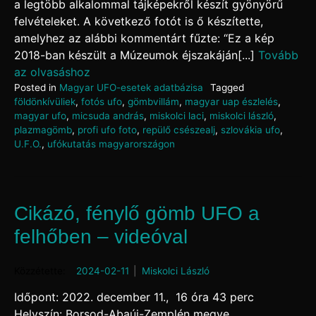
a legtöbb alkalommal tájképekről készít gyönyörű
felvételeket. A következő fotót is ő készítette,
amelyhez az alábbi kommentárt fűzte: “Ez a kép
2018-ban készült a Múzeumok éjszakáján[...]
Tovább
az olvasáshoz
Posted in
Magyar UFO-esetek adatbázisa
Tagged
földönkívüliek
,
fotós ufo
,
gömbvillám
,
magyar uap észlelés
,
magyar ufo
,
micsuda andrás
,
miskolci laci
,
miskolci lászló
,
plazmagömb
,
profi ufo foto
,
repülő csészealj
,
szlovákia ufo
,
U.F.O.
,
ufókutatás magyarországon
Cikázó, fénylő gömb UFO a
felhőben – videóval
Posted on
2024-02-11
by
Miskolci László
Időpont: 2022. december 11., 16 óra 43 perc
Helyszín: Borsod-Abaúj-Zemplén megye,