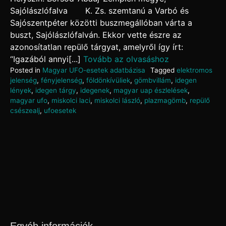
Sajólászlófalva K. Zs. szemtanú a Varbó és
Sajószentpéter közötti buszmegállóban várta a
buszt, Sajólászlófalván. Ekkor vette észre az
azonosítatlan repülő tárgyat, amelyről így írt:
“Igazából annyi[...]
Tovább az olvasáshoz
Posted in
Magyar UFO-esetek adatbázisa
Tagged
elektromos
jelenség
,
fényjelenség
,
földönkívüliek
,
gömbvillám
,
idegen
lények
,
idegen tárgy
,
idegenek
,
magyar uap észlelések
,
magyar ufo
,
miskolci laci
,
miskolci lászló
,
plazmagömb
,
repülő
csészealj
,
ufoesetek