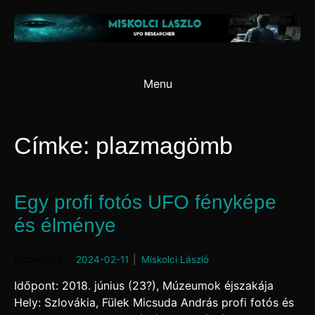
Skip
to
content
Menu
Címke:
plazmagömb
Egy profi fotós UFO fényképe
és élménye
Posted on
2024-02-11
by
Miskolci László
Időpont: 2018. június (23?), Múzeumok éjszakája
Hely: Szlovákia, Fülek Micsuda András profi fotós és