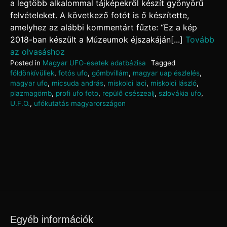
a legtöbb alkalommal tájképekről készít gyönyörű
felvételeket. A következő fotót is ő készítette,
amelyhez az alábbi kommentárt fűzte: “Ez a kép
2018-ban készült a Múzeumok éjszakáján[...]
Tovább
az olvasáshoz
Posted in
Magyar UFO-esetek adatbázisa
Tagged
földönkívüliek
,
fotós ufo
,
gömbvillám
,
magyar uap észlelés
,
magyar ufo
,
micsuda andrás
,
miskolci laci
,
miskolci lászló
,
plazmagömb
,
profi ufo foto
,
repülő csészealj
,
szlovákia ufo
,
U.F.O.
,
ufókutatás magyarországon
Egyéb információk