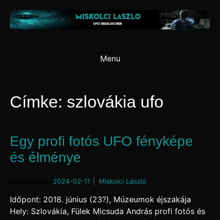
Skip
to
content
Menu
Címke:
szlovákia ufo
Egy profi fotós UFO fényképe
és élménye
Posted on
2024-02-11
by
Miskolci László
Időpont: 2018. június (23?), Múzeumok éjszakája
Hely: Szlovákia, Fülek Micsuda András profi fotós és