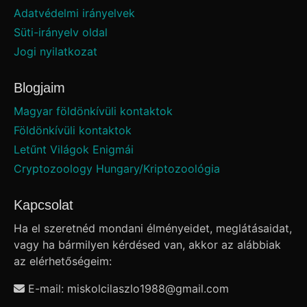
Adatvédelmi irányelvek
Süti-irányelv oldal
Jogi nyilatkozat
Blogjaim
Magyar földönkívüli kontaktok
Földönkívüli kontaktok
Letűnt Világok Enigmái
Cryptozoology Hungary/Kriptozoológia
Kapcsolat
Ha el szeretnéd mondani élményeidet, meglátásaidat,
vagy ha bármilyen kérdésed van, akkor az alábbiak
az elérhetőségeim:
E-mail: miskolcilaszlo1988
@
gmail.com