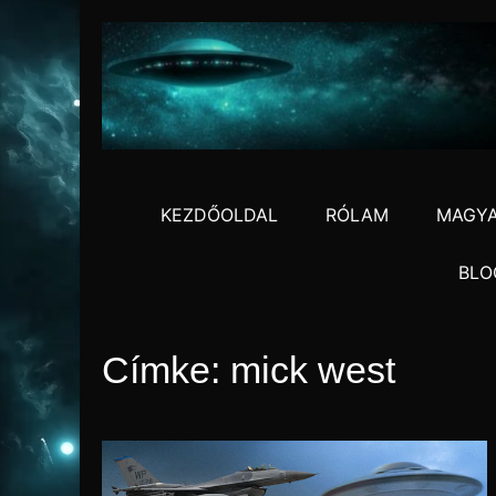
Skip
to
content
KEZDŐOLDAL
RÓLAM
MAGYA
BLO
Címke:
mick west