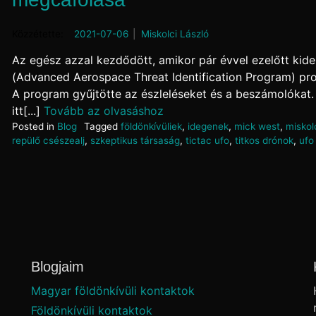
Posted on
2021-07-06
by
Miskolci László
Az egész azzal kezdődött, amikor pár évvel ezelőtt kide
(Advanced Aerospace Threat Identification Program) pro
A program gyűjtötte az észleléseket és a beszámolókat.
itt[...]
Tovább az olvasáshoz
Posted in
Blog
Tagged
földönkívüliek
,
idegenek
,
mick west
,
miskolc
repülő csészealj
,
szkeptikus társaság
,
tictac ufo
,
titkos drónok
,
ufo
Blogjaim
Magyar földönkívüli kontaktok
Földönkívüli kontaktok