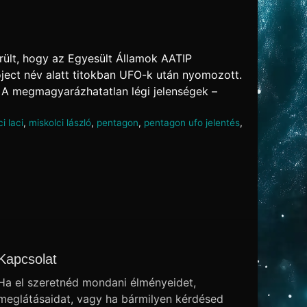
rült, hogy az Egyesült Államok AATIP
ject név alatt titokban UFO-k után nyomozott.
 A megmagyarázhatatlan légi jelenségek –
i laci
,
miskolci lászló
,
pentagon
,
pentagon ufo jelentés
,
Kapcsolat
Ha el szeretnéd mondani élményeidet,
meglátásaidat, vagy ha bármilyen kérdésed