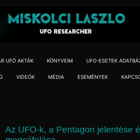
R UFÓ AKTÁK
KÖNYVEIM
UFO-ESETEK ADATBÁ
G
VIDEÓK
MÉDIA
ESEMÉNYEK
KAPCS
Az UFO-k, a Pentagon jelentése é
megcáfolása