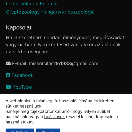
Letűnt Világok Enigmái
Cryptozoology Hungary/Kriptozoológia
Kapcsolat
Ha el szeretnéd mondani élményeidet, meglátásaidat,
vagy ha bármilyen kérdésed van, akkor az alábbiak
az elérhetőségeim:
E-mail: miskolcilaszlo1988
@
gmail.com
Facebook
YouTube
A weboldalon a minőségi felhasználói élmény érdekében
sütiket használunk.
Ismerje meg tájékoztatónkat arról, hogy milyen sütiket
használunk, vagy a
beállítások
résznél ki lehet kapcsolni a
használatukat.