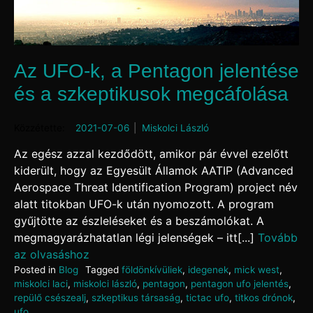
Az UFO-k, a Pentagon jelentése
és a szkeptikusok megcáfolása
Posted on
2021-07-06
by
Miskolci László
Az egész azzal kezdődött, amikor pár évvel ezelőtt
kiderült, hogy az Egyesült Államok AATIP (Advanced
Aerospace Threat Identification Program) project név
alatt titokban UFO-k után nyomozott. A program
gyűjtötte az észleléseket és a beszámolókat. A
megmagyarázhatatlan légi jelenségek – itt[...]
Tovább
az olvasáshoz
Posted in
Blog
Tagged
földönkívüliek
,
idegenek
,
mick west
,
miskolci laci
,
miskolci lászló
,
pentagon
,
pentagon ufo jelentés
,
repülő csészealj
,
szkeptikus társaság
,
tictac ufo
,
titkos drónok
,
ufo