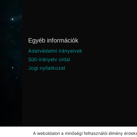
Egyéb információk
Adatvédelmi irányelvek
Süti-irányelv oldal
Jogi nyilatkozat
A weboldalon a minőségi felhasználói élmény érdek