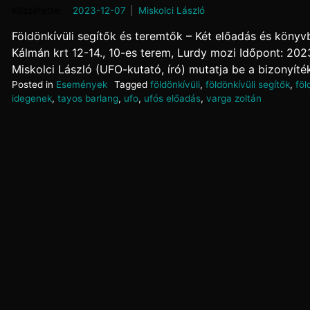
Posted on
2023-12-07
by
Miskolci László
Földönkívüli segítők és teremtők – Két előadás és köny
Kálmán krt 12-14., 10-es terem, Lurdy mozi Időpont: 202
Miskolci László (UFO-kutató, író) mutatja be a bizonyíték
Posted in
Események
Tagged
földönkívüli
,
földönkívüli segítők
,
föl
idegenek
,
tayos barlang
,
ufo
,
ufós előadás
,
varga zoltán