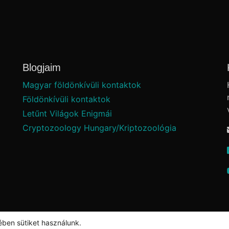
Blogjaim
Magyar földönkívüli kontaktok
Földönkívüli kontaktok
Letűnt Világok Enigmái
Cryptozoology Hungary/Kriptozoológia
ében sütiket használunk.