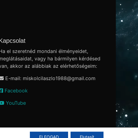
Kapcsolat
Ha el szeretnéd mondani élményeidet,
meglátásaidat, vagy ha bármilyen kérdésed
van, akkor az alábbiak az elérhetőségeim:
E-mail: miskolcilaszlo1988
@
gmail.com
Facebook
YouTube
ELFOGAD
Elutasít