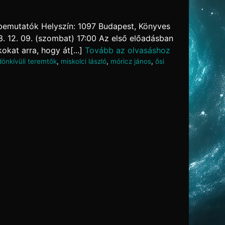
vbemutatók Helyszín: 1097 Budapest, Könyves
3. 12. 09. (szombat) 17:00 Az első előadásban
okat arra, hogy át[...]
Tovább az olvasáshoz
dönkívüli teremtők
,
miskolci lászló
,
móricz jános
,
ősi