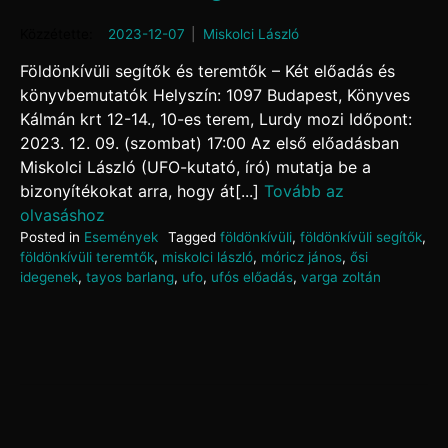
Posted on
2023-12-07
by
Miskolci László
Földönkívüli segítők és teremtők – Két előadás és
könyvbemutatók Helyszín: 1097 Budapest, Könyves
Kálmán krt 12-14., 10-es terem, Lurdy mozi Időpont:
2023. 12. 09. (szombat) 17:00 Az első előadásban
Miskolci László (UFO-kutató, író) mutatja be a
bizonyítékokat arra, hogy át[...]
Tovább az
olvasáshoz
Posted in
Események
Tagged
földönkívüli
,
földönkívüli segítők
,
földönkívüli teremtők
,
miskolci lászló
,
móricz jános
,
ősi
idegenek
,
tayos barlang
,
ufo
,
ufós előadás
,
varga zoltán