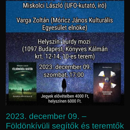
2023. december 09. –
Földönkívüli segítők és teremtők