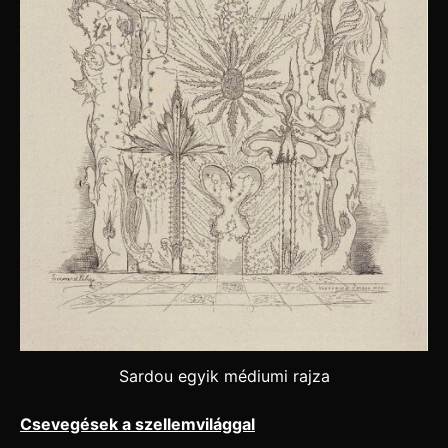
Sardou egyik médiumi rajza
Csevegések a szellemvilággal