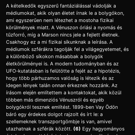
A kételkedők egyszerű fantáziálással vádolják a
médiumokat, akik olyan életet írnak le a bolygókon,
ami egyszerűen nem létezhet a mostoha fizikai
körülmények miatt. A Vénuszon óriási a nyomás és
tűzforró, míg a Marson nincs jele a fejlett életnek.
Csakhogy ez a mi fizikai síkunknak a leírása. A
médiumok szférákra tagolják fel a világegyetemet, és
a különböző síkokon másabbak a bolygók
életkörülményei is. A modern tudományban és az
UFO-kutatásban is felütötte a fejét az a hipotézis,
hogy több párhuzamos valóság is létezik és az
idegen lények talán onnan érkeznek hozzánk. Az
írásom elején említettem a kontaktokat, akik közül
többen más dimenziós Vénuszról és egyéb
bolygókról tesznek említést. 1899-ben Vay Ödön
báró egy érdekes dolgot rajzolt és írt le: a
szellemeknek transzportgömbje is van, amivel
utazhatnak a szférák között.
(6)
Egy hagyományos