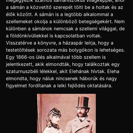
megegyezik számos sámánisztikus világképpel, ahol
a sámán a közvetítő szerepét tölti be a holtak és az
élők között. A sámán is a legtöbb alkalommal a
szellemeket okolja a különböző betegségekért. Nem
különben a sámánok nemcsak a szellemi világgal, de
a földönkívüliekkel is kapcsolatban voltak.
Visszatérve a könyvre, a házaspár leírja, hogy a
testetöltések sorozata más bolygókon is lehetséges.
Egy 1866-os ülés alkalmával több szellem is
jelentkezett, akik elmondták, hogy találkoztak egy
szaturnuszbéli lélekkel, akit Elehának hívtak. Eleha
elmondta, hogy náluk nincsenek háborúk és nagy
figyelmet fordítanak a lelki fejlődés oktatására.