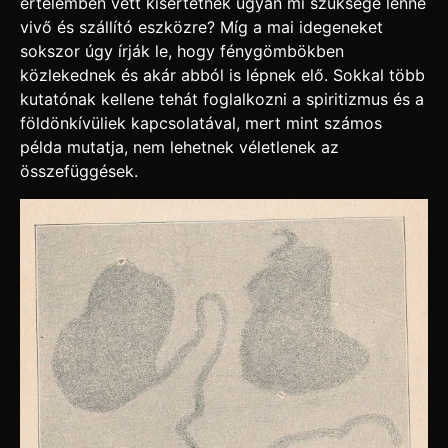
értelemben vett kísértetnek ugyan mi szüksége lenne
vivő és szállító eszközre? Míg a mai idegeneket
sokszor úgy írják le, hogy fénygömbökben
közlekednek és akár abból is lépnek elő. Sokkal több
kutatónak kellene tehát foglalkozni a spiritizmus és a
földönkívüliek kapcsolatával, mert mint számos
példa mutatja, nem lehetnek véletlenek az
összefüggések.