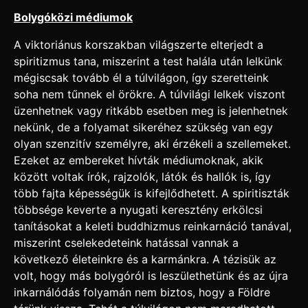
Bolygóközi médiumok
A viktoriánus korszakban világszerte elterjedt a
spiritizmus tana, miszerint a test halála után lelkünk
mégiscsak tovább él a túlvilágon, így szeretteink
soha nem tűnnek el örökre. A túlvilági lelkek viszont
üzenhetnek vagy ritkább esetben meg is jelenhetnek
nekünk, de a folyamat sikeréhez szükség van egy
olyan szenzitív személyre, aki érzékeli a szellemeket.
Ezeket az embereket hívták médiumoknak, akik
között voltak írók, rajzolók, látók és hallók is, így
több fajta képességük is kifejlődhetett. A spiritiszták
többsége keverte a nyugati keresztény erkölcsi
tanításokat a keleti buddhizmus reinkarnáció tanával,
miszerint cselekedeteink hatással vannak a
következő életeinkre és a karmánkra. A tézisük az
volt, hogy más bolygóról is leszülethetünk és az újra
inkarnálódás folyamán nem biztos, hogy a Földre