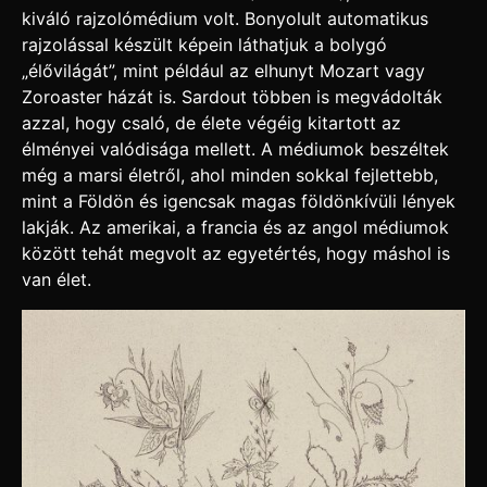
kiváló rajzolómédium volt. Bonyolult automatikus
rajzolással készült képein láthatjuk a bolygó
„élővilágát”, mint például az elhunyt Mozart vagy
Zoroaster házát is. Sardout többen is megvádolták
azzal, hogy csaló, de élete végéig kitartott az
élményei valódisága mellett. A médiumok beszéltek
még a marsi életről, ahol minden sokkal fejlettebb,
mint a Földön és igencsak magas földönkívüli lények
lakják. Az amerikai, a francia és az angol médiumok
között tehát megvolt az egyetértés, hogy máshol is
van élet.