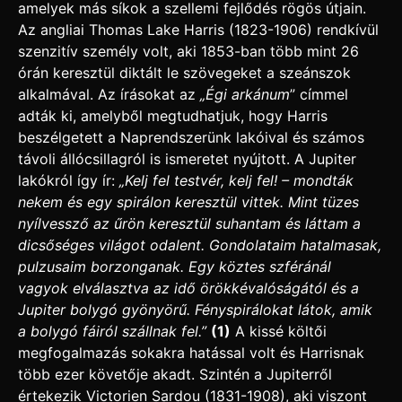
amelyek más síkok a szellemi fejlődés rögös útjain.
Az angliai Thomas Lake Harris (1823-1906) rendkívül
szenzitív személy volt, aki 1853-ban több mint 26
órán keresztül diktált le szövegeket a szeánszok
alkalmával. Az írásokat az
„Égi arkánum
” címmel
adták ki, amelyből megtudhatjuk, hogy Harris
beszélgetett a Naprendszerünk lakóival és számos
távoli állócsillagról is ismeretet nyújtott. A Jupiter
lakókról így ír:
„Kelj fel testvér, kelj fel! – mondták
nekem és egy spirálon keresztül vittek. Mint tüzes
nyílvessző az űrön keresztül suhantam és láttam a
dicsőséges világot odalent. Gondolataim hatalmasak,
pulzusaim borzonganak. Egy köztes szféránál
vagyok elválasztva az idő örökkévalóságától és a
Jupiter bolygó gyönyörű. Fényspirálokat látok, amik
a bolygó fáiról szállnak fel.”
(1)
A kissé költői
megfogalmazás sokakra hatással volt és Harrisnak
több ezer követője akadt. Szintén a Jupiterről
értekezik Victorien Sardou (1831-1908), aki viszont