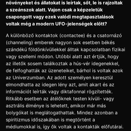
növényeket és állatokat is leírtak, sőt, le is rajzoltak
a szeánszok alatt. Vajon csak a képzeletük
csapongott vagy ezek valódi megtapasztalások
voltak még a modern UFO-jelenségek előtt?
A különböző kontaktok (contactee) és a csatornázó
(channeling) emberek nagyon sok esetben békés
szándékú földönkívüliekkel álltak kapcsolatban fizikai
vagy szellemi módon. Utóbbi alatt azt értjük, hogy
az illetők sosem találkoztak a hús-vér idegenekkel,
de felfoghatták az üzeneteiket, bárhol is voltak azok
az Univerzumban. Az adott személyen keresztül
elmondhatta az idegen lény azt, amit akart és az
információt leírták vagy diktafonnal rögzítették.
Ritkább esetben az átélőknek testen kívüli- vagy
asztrális élménye is lehetett, amikor már más
bolygókat is meglátogathattak. Mindez azonban a
spiritizmus időszakában is megtörtént a
médiumokkal is, így ők voltak a kontakták előfutárai.