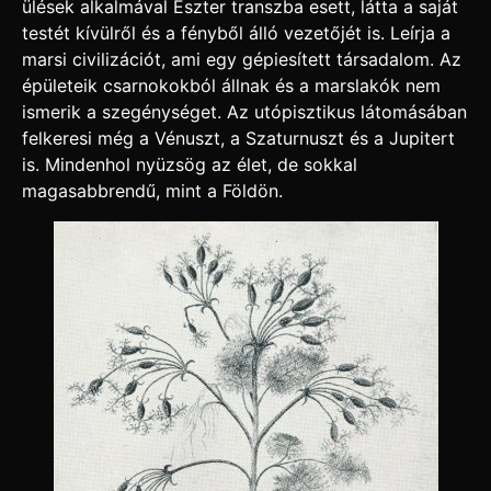
ülések alkalmával Eszter transzba esett, látta a saját
testét kívülről és a fényből álló vezetőjét is. Leírja a
marsi civilizációt, ami egy gépiesített társadalom. Az
épületeik csarnokokból állnak és a marslakók nem
ismerik a szegénységet. Az utópisztikus látomásában
felkeresi még a Vénuszt, a Szaturnuszt és a Jupitert
is. Mindenhol nyüzsög az élet, de sokkal
magasabbrendű, mint a Földön.