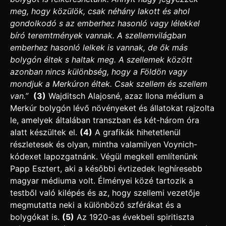
meg, hogy közülök, csak néhány lakott és ahol
gondolkodó s az emberhez hasonló vagy lélekkel
bíró teremtmények vannak. A szellemvilágban
emberhez hasonló lelkek is vannak, de ők más
bolygón éltek s haltak meg. A szellemek között
azonban nincs különbség, hogy a Földön vagy
mondjuk a Merkúron éltek. Csak szellem és szellem
van.”
(3)
Wajditsch Alajosné, azaz Ilona médium a
Merkúr bolygón lévő növényeket és állatokat rajzolta
le, amelyek általában transzban és két-három óra
alatt készültek el.
(4)
A grafikák hihetetlenül
részletesek és olyan, mintha valamilyen Voynich-
kódexet lapozgatnánk. Végül megkell említenünk
Papp Esztert, aki a későbbi évtizedek leghíresebb
magyar médiuma volt. Élményei közé tartozik a
testből való kilépés és az, hogy szellemi vezetője
megmutatta neki a különböző szférákat és a
bolygókat is.
(5)
Az 1920-as évekbeli spiritiszta