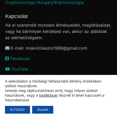
Cryptozoology Hungary/Kriptozoológia
Kapcsolat
Ha el szeretnéd mondani élményeidet, meglátásaidat,
vagy ha bármilyen kérdésed van, akkor az alábbiak
az elérhetőségeim:
E-mail: miskolcilaszlo1988
@
gmail.com
Facebook
YouTube
A weboldalon a minőségi felhasználói élmény érdekében
sütiket használunk.
Ismerje meg tájékoztatónkat arról, hogy milyen sütiket
használunk, vagy a
beállítások
résznél ki lehet kapcsolni a
használatukat.
ELFOGAD
Elutasít
Theme: Overlay by
Kaira
.