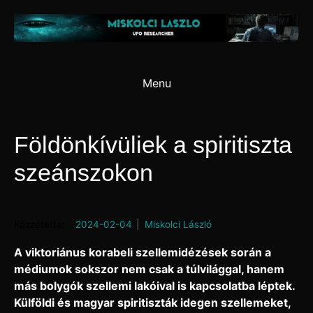
Skip
to
content
Menu
Földönkívüliek a spiritiszta
szeánszokon
Posted on
2024-02-04
by
Miskolci László
A viktoriánus korabeli szellemidézések során a
médiumok sokszor nem csak a túlvilággal, hanem
más bolygók szellemi lakóival is kapcsolatba léptek.
Külföldi és magyar spiritiszták idegen szellemeket,