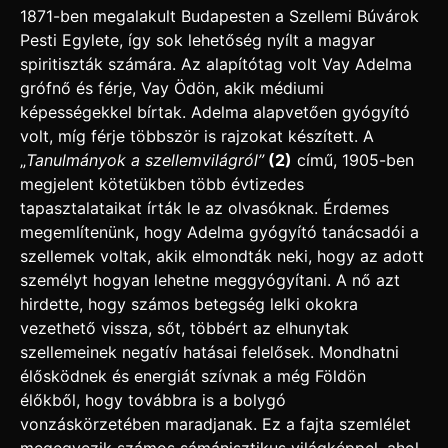
1871-ben megalakult Budapesten a Szellemi Búvárok
Pesti Egylete, így sok lehetőség nyílt a magyar
spiritiszták számára. Az alapítótag volt Vay Adelma
grófnő és férje, Vay Ödön, akik médiumi
képességekkel bírtak. Adelma alapvetően gyógyító
volt, míg férje többször is rajzokat készített. A
„
Tanulmányok a szellemvilágról”
(2)
című, 1905-ben
megjelent kötetükben több évtizedes
tapasztalataikat írták le az olvasóknak. Érdemes
megemlítenünk, hogy Adelma gyógyító tanácsadói a
szellemek voltak, akik elmondták neki, hogy az adott
személyt hogyan lehetne meggyógyítani. A nő azt
hirdette, hogy számos betegség lelki okokra
vezethető vissza, sőt, többért az elhunytak
szellemeinek negatív hatásai felelősek. Mondhatni
élősködnek és energiát szívnak a még Földön
élőkből, hogy továbbra is a bolygó
vonzáskörzetében maradjanak. Ez a fajta szemlélet