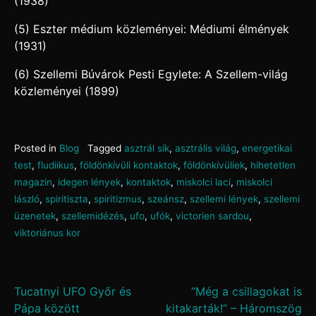
(1938)
(5) Eszter médium közleményei: Médiumi élmények
(1931)
(6) Szellemi Búvárok Pesti Egylete: A Szellem-világ
közleményei (1899)
Posted in
Blog
Tagged
asztrál sík
,
asztrális világ
,
energetikai
test
,
fludiikus
,
földönkívüli kontaktok
,
földönkívüliek
,
hihetetlen
magazin
,
idegen lények
,
kontaktok
,
miskolci laci
,
miskolci
lászló
,
spiritiszta
,
spiritizmus
,
szeánsz
,
szellemi lények
,
szellemi
üzenetek
,
szellemidézés
,
ufo
,
ufók
,
victorien sardou
,
viktoriánus kor
Bejegyzés
Tucatnyi UFO Győr és
“Még a csillagokat is
Pápa között
kitakarták!” – Háromszög