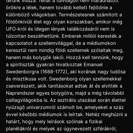
térünk vissza. Tehát a túlvilágon nem maradhatott
örökre a lélek, hanem tovább kellett fejlődnie a
különböző világokban. Természetesnek számított a
földönkívüli élet egy olyan korszakban, amikor még
UFO-król és idegen lények találkozásáról nem is
túlzottan beszélhettünk. Emberek milliói keresték a
kapcsolatot a szellemvilággal, de a médiumokon
keresztül nem mindig földi szellemek szólaltak meg,
hanem más bolygók lakói. Hozzá kell tennünk, hogy
a spiritiszták gyakran hivatkoztak Emanuel
Swedenborgra (1688-1772), aki korának nagy tudósa
és misztikusa volt. Swedenborg olyan szellemekkel
cseverészett, akik tanításokat adtak át és elvitték a
Naprendszer egyes bolygóira, majd a még távolabbi
csillagvilágokba is. Az asztrális utazásai során élettel
nyüzsgő univerzumról számolt be, amelyeket a száz
évvel későbbi médiumok is leírtak. Nehéz meghúzni a
határt, hogy mely leírások szólnak a fizikai
planétákról és melyek az úgynevezett szférákról,