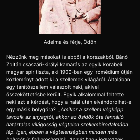
Adelma és férje, Ödön
Nézzünk meg másokat is ebből a korszakból. Bánó
Zoltán császári-királyi kamarás az egyik korabeli
magyar spiritiszta, aki 1900-ban egy írómédium útján
közleményt adott ki a szellemek világáról. Általában
egy tanítószellem válaszolt neki, akivel
összeköttetésbe került. Egyik alkalommal feltette
neki azt a kérdést, hogy a halál után elvándorolhat-e
egy másik bolygóra?
„Amikor a szellem végképp
távozik az anyagtól, akkor az ősidők óta fennálló
határtalan világosság végtelen szellembirodalmába
lép. Igen, ebben a végtelenségben minden más
bolygót is felkereshetünk. Annyit hagy jegyezzek