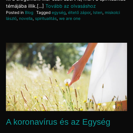
témájába illik.[...]
Tovább az olvasáshoz
Posted in
Blog
Tagged
egység
,
éltető zápor
,
Isten
,
miskolci
lászló
,
novella
,
spiritualitás
,
we are one
A koronavírus és az Egység