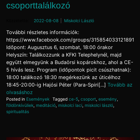
csoporttalálkozó
Posted on
2022-08-08
by
Miskolci László
További részletes információk:
https://www.facebook.com/groups/315854033121891
Időpont: Augusztus 6, szombat, 18:00 órakor
Helyszín: Találkozzunk a KFKI Telephelynél, majd
együtt elmegyünk a Budaörsi kopárokhoz, ahol a CE-
5 hívás lesz. Program (időpontok picit csúszhatnak):
18:00 találkozó 18:30 megérkezünk az úticélhoz
18:45-20:00-ig Hajósi Péter (Para-Spiri[...]
Tovább az
olvasáshoz
Posted in
Események
Tagged
ce-5
,
csoport
,
esemény
,
földönkívüliek
,
meditáció
,
miskolci laci
,
miskolci lászló
,
spiritualitás