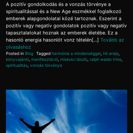
A pozitív gondolkodás és a vonzás törvénye a
spiritualitással és a New Age eszmékkel foglalkozó
emberek alapgondolatai közé tartoznak. Eszerint a
pozitív vagy negatív gondolatok pozitív vagy negatív
tapasztalatokat hoznak az emberek életébe. Ez a
hasonló energia hasonlót vonz tételén[...]
Tovább az
olvasáshoz
Posted in
Blog
Tagged
harmónia a mindenséggel
,
hit ereje
,
könyvajánló
,
manifesztáció
,
miskolci lászló
,
ralph waldo trine
,
spiritualitás
,
vonzás törvénye