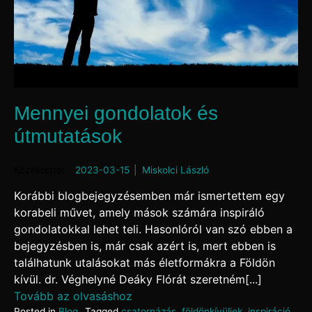
Mennyei gondolatok és
útmutatások
Posted on
2023-03-15
by
Miskolci László
Korábbi blogbejegyzésemben már ismertettem egy
korabeli művet, amely mások számára inspiráló
gondolatokkal lehet teli. Hasonlóról van szó ebben a
bejegyzésben is, már csak azért is, mert ebben is
találhatunk utalásokat más életformákra a Földön
kívül. dr. Véghelyné Deáky Flórát szeretném[...]
Tovább az olvasáshoz
Posted in
Blog
Tagged
csatornázás
,
földönkívüliek
,
inspiráció
,