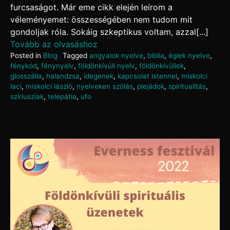
furcsaságot. Már eme cikk elején leírom a
véleményemet: összességében nem tudom mit
gondoljak róla. Sokáig szkeptikus voltam, azzal[...]
Tovább az olvasáshoz
Posted in
Blog
Tagged
angyalok nyelve
,
biblia
,
égiek nyelve
,
fénykód
,
fénynyelv
,
földönkívüli nyelv
,
földönkívüliek
,
glosszália
,
halandzsa
,
idegenek
,
kapcsolat istennel
,
miskolci
laci
,
miskolci lászló
,
nyelveken szólás
,
plejádok
,
spiritualitás
,
szíriusziak
,
telepátia
,
ufo