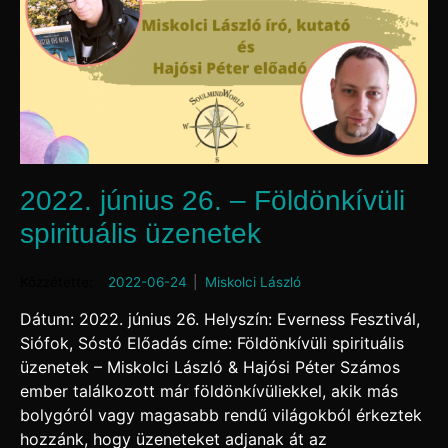
2022. június 26. – Földönkívüli
spirituális üzenetek
Posted on
2022-06-24
by
Miskolci László
Dátum: 2022. június 26. Helyszín: Everness Fesztivál,
Siófok, Sóstó Előadás címe: Földönkívüli spirituális
üzenetek – Miskolci László & Hajósi Péter Számos
ember találkozott már földönkívüliekkel, akik más
bolygóról vagy magasabb rendű világokból érkeztek
hozzánk, hogy üzeneteket adjanak át az