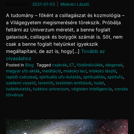
Posted on
2021-01-03
by
Miskolci László
A tudomány – főként a csillagászat és kozmológia –
a Világegyetem megismerésére törekszik. Próbálja
feltárni az Univerzum méretét, a benne foglalt
galaxisok, csillagok és bolygók számát is. Sőt, nem
csak a benne foglalt helyünket igyekszik
megállapítani, de azt is, hogy[...]
Tovább az
olvasáshoz
Posted in
Blog
Tagged
csakrák
,
ET
,
földönkívüliek
,
idegenek
,
magyar ufo akták
,
meditáció
,
miskolci laci
,
miskolci lászló
,
repülő csészealj
,
spirituális ufo-kutatás
,
spiritualitás
,
spiritufo
,
szellemi vezető
,
teremtő
,
testetlen entitások
,
tudat
,
tudatkutatás
,
tudatos univerzum
,
végtelen intelligencia
,
vonzás
törvénye