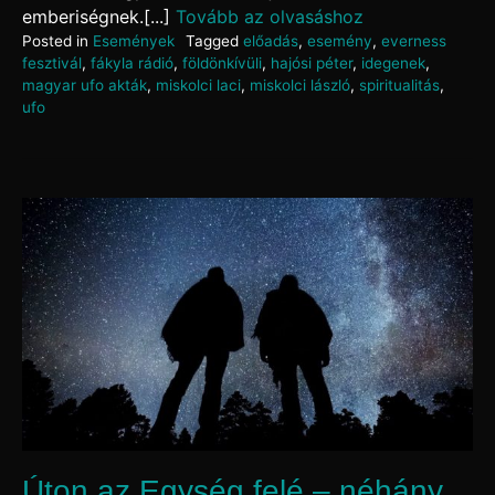
emberiségnek.[...]
Tovább az olvasáshoz
Posted in
Események
Tagged
előadás
,
esemény
,
everness
fesztivál
,
fákyla rádió
,
földönkívüli
,
hajósi péter
,
idegenek
,
magyar ufo akták
,
miskolci laci
,
miskolci lászló
,
spiritualitás
,
ufo
Úton az Egység felé – néhány