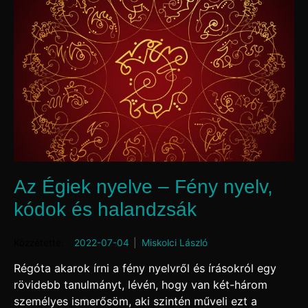
Az Égiek nyelve – Fény nyelv,
kódok és halandzsák
Posted on
2022-07-04
by
Miskolci László
Régóta akarok írni a fény nyelvről és írásokról egy
rövidebb tanulmányt, lévén, hogy van két-három
személyes ismerősöm, aki szintén műveli ezt a