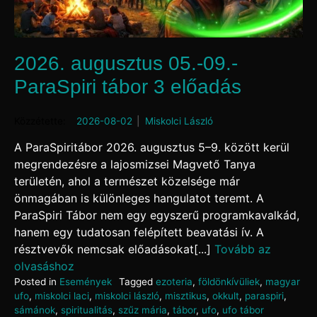
2026. augusztus 05.-09.-
ParaSpiri tábor 3 előadás
Posted on
2026-08-02
by
Miskolci László
A ParaSpiritábor 2026. augusztus 5–9. között kerül
megrendezésre a lajosmizsei Magvető Tanya
területén, ahol a természet közelsége már
önmagában is különleges hangulatot teremt. A
ParaSpiri Tábor nem egy egyszerű programkavalkád,
hanem egy tudatosan felépített beavatási ív. A
résztvevők nemcsak előadásokat[...]
Tovább az
olvasáshoz
Posted in
Események
Tagged
ezoteria
,
földönkívüliek
,
magyar
ufo
,
miskolci laci
,
miskolci lászló
,
misztikus
,
okkult
,
paraspiri
,
sámánok
,
spiritualitás
,
szűz mária
,
tábor
,
ufo
,
ufo tábor