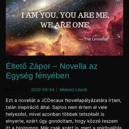
Éltető Zápor – Novella az
Egység fényében
Posted on
2020-06-04
by
Miskolci László
Ezt a novellát a JCDecaux Novellapályázatára írtam,
talán inspiráció által. Sajnos nem értem el vele
helyezést, mivel azonban többek tetszését is
elnyerte, ezért úgy gondoltam, hogy közzé teszem
itt a blogomon. Már csak azért is, mert a spiritualitás