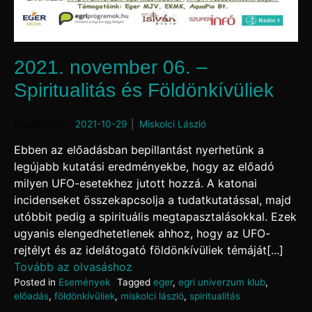
2021. november 06. –
Spiritualitás és Földönkívüliek
Posted on
2021-10-29
by
Miskolci László
Ebben az előadásban bepillantást nyerhetünk a
legújabb kutatási eredményekbe, hogy az előadó
milyen UFO-esetekhez jutott hozzá. A katonai
incidenseket összekapcsolja a tudatkutatással, majd
utóbbit pedig a spirituális megtapasztalásokkal. Ezek
ugyanis elengedhetetlenek ahhoz, hogy az UFO-
rejtélyt és az idelátogató földönkívüliek témáját[...]
Tovább az olvasáshoz
Posted in
Események
Tagged
eger
,
egri univerzum klub
,
előadás
,
földönkívüliek
,
miskolci lászló
,
spiritualitás