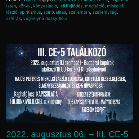
Isten
,
könyv
,
könyvajánló
,
lelkifejlődés
,
meditáció
,
miskolci
lászló
,
spiritizmus
,
spiritualitás
,
szellemtan
,
szellemvilág
,
szférák
,
véghelyné deáky flóra
2022. augusztus 06. – III. CE-5