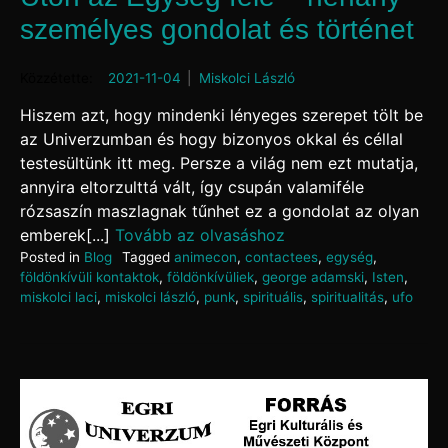
személyes gondolat és történet
Posted on
2021-11-04
by
Miskolci László
Hiszem azt, hogy mindenki lényeges szerepet tölt be
az Univerzumban és hogy bizonyos okkal és céllal
testesültünk itt meg. Persze a világ nem ezt mutatja,
annyira eltorzulttá vált, így csupán valamiféle
rózsaszín maszlagnak tűnhet ez a gondolat az olyan
emberek[...]
Tovább az olvasáshoz
Posted in
Blog
Tagged
animecon
,
contactees
,
egység
,
földönkívüli kontaktok
,
földönkívüliek
,
george adamski
,
Isten
,
miskolci laci
,
miskolci lászló
,
punk
,
spirituális
,
spiritualitás
,
ufo