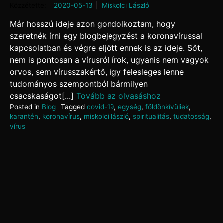
Posted on
2020-05-13
by
Miskolci László
Már hosszú ideje azon gondolkoztam, hogy
szeretnék írni egy blogbejegyzést a koronavírussal
kapcsolatban és végre eljött ennek is az ideje. Sőt,
nem is pontosan a vírusról írok, ugyanis nem vagyok
orvos, sem vírusszakértő, így felesleges lenne
tudományos szempontból bármilyen
csacskaságot[...]
Tovább az olvasáshoz
Posted in
Blog
Tagged
covid-19
,
egység
,
földönkívüliek
,
karantén
,
koronavírus
,
miskolci lászló
,
spiritualitás
,
tudatosság
,
vírus